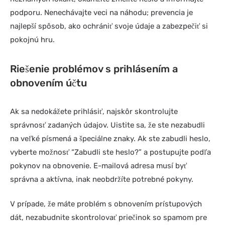
podporu. Nenechávajte veci na náhodu; prevencia je
najlepší spôsob, ako ochrániť svoje údaje a zabezpečiť si
pokojnú hru.
Riešenie problémov s prihlásením a
obnovením účtu
Ak sa nedokážete prihlásiť, najskôr skontrolujte
správnosť zadaných údajov. Uistite sa, že ste nezabudli
na veľké písmená a špeciálne znaky. Ak ste zabudli heslo,
vyberte možnosť “Zabudli ste heslo?” a postupujte podľa
pokynov na obnovenie. E-mailová adresa musí byť
správna a aktívna, inak neobdržíte potrebné pokyny.
V prípade, že máte problém s obnovením prístupových
dát, nezabudnite skontrolovať priečinok so spamom pre