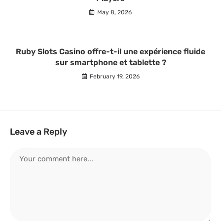
May 8, 2026
Ruby Slots Casino offre-t-il une expérience fluide
sur smartphone et tablette ?
February 19, 2026
Leave a Reply