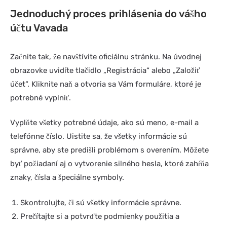
Jednoduchý proces prihlásenia do vášho
účtu Vavada
Začnite tak, že navštívite oficiálnu stránku. Na úvodnej
obrazovke uvidíte tlačidlo „Registrácia“ alebo „Založiť
účet“. Kliknite naň a otvoria sa Vám formuláre, ktoré je
potrebné vyplniť.
Vyplňte všetky potrebné údaje, ako sú meno, e-mail a
telefónne číslo. Uistite sa, že všetky informácie sú
správne, aby ste predišli problémom s overením. Môžete
byť požiadaní aj o vytvorenie silného hesla, ktoré zahŕňa
znaky, čísla a špeciálne symboly.
Skontrolujte, či sú všetky informácie správne.
Prečítajte si a potvrďte podmienky použitia a