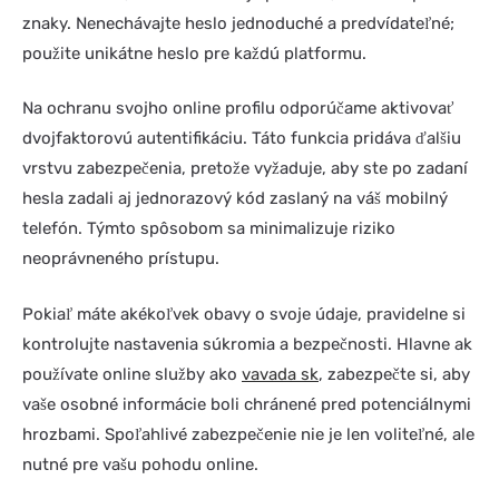
znaky. Nenechávajte heslo jednoduché a predvídateľné;
použite unikátne heslo pre každú platformu.
Na ochranu svojho online profilu odporúčame aktivovať
dvojfaktorovú autentifikáciu. Táto funkcia pridáva ďalšiu
vrstvu zabezpečenia, pretože vyžaduje, aby ste po zadaní
hesla zadali aj jednorazový kód zaslaný na váš mobilný
telefón. Týmto spôsobom sa minimalizuje riziko
neoprávneného prístupu.
Pokiaľ máte akékoľvek obavy o svoje údaje, pravidelne si
kontrolujte nastavenia súkromia a bezpečnosti. Hlavne ak
používate online služby ako
vavada sk
, zabezpečte si, aby
vaše osobné informácie boli chránené pred potenciálnymi
hrozbami. Spoľahlivé zabezpečenie nie je len voliteľné, ale
nutné pre vašu pohodu online.