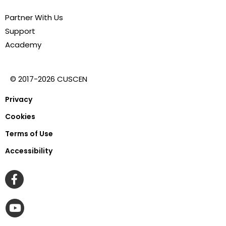
Partner With Us
Support
Academy
© 2017-2026 CUSCEN
Privacy
Cookies
Terms of Use
Accessibility