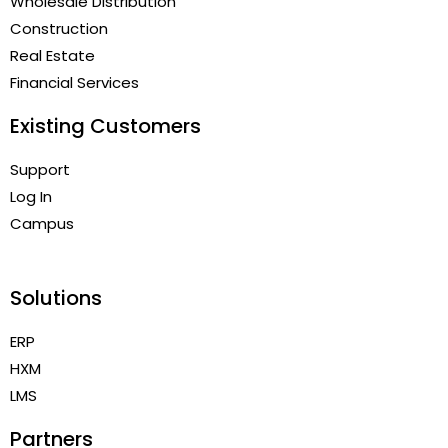
Wholesale Distribution
Construction
Real Estate
Financial Services
Existing Customers
Support
Log In
Campus
Solutions
ERP
HXM
LMS
Partners