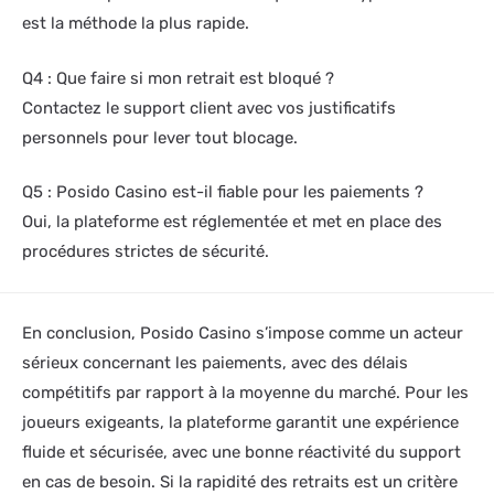
est la méthode la plus rapide.
Q4 : Que faire si mon retrait est bloqué ?
Contactez le support client avec vos justificatifs
personnels pour lever tout blocage.
Q5 : Posido Casino est-il fiable pour les paiements ?
Oui, la plateforme est réglementée et met en place des
procédures strictes de sécurité.
En conclusion, Posido Casino s’impose comme un acteur
sérieux concernant les paiements, avec des délais
compétitifs par rapport à la moyenne du marché. Pour les
joueurs exigeants, la plateforme garantit une expérience
fluide et sécurisée, avec une bonne réactivité du support
en cas de besoin. Si la rapidité des retraits est un critère