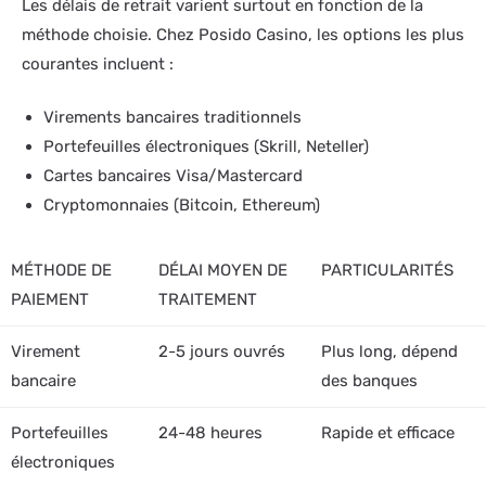
Les délais de retrait varient surtout en fonction de la
méthode choisie. Chez Posido Casino, les options les plus
courantes incluent :
Virements bancaires traditionnels
Portefeuilles électroniques (Skrill, Neteller)
Cartes bancaires Visa/Mastercard
Cryptomonnaies (Bitcoin, Ethereum)
MÉTHODE DE
DÉLAI MOYEN DE
PARTICULARITÉS
PAIEMENT
TRAITEMENT
Virement
2-5 jours ouvrés
Plus long, dépend
bancaire
des banques
Portefeuilles
24-48 heures
Rapide et efficace
électroniques