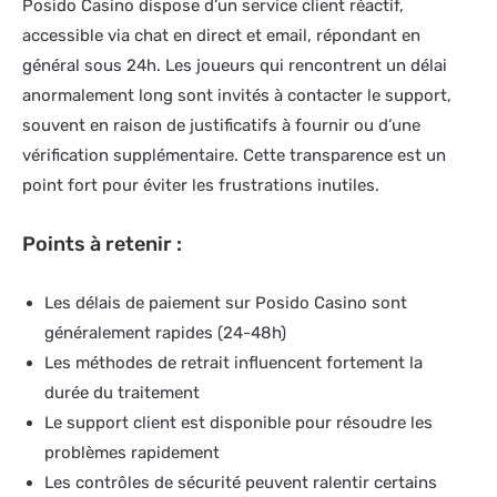
Posido Casino dispose d’un service client réactif,
accessible via chat en direct et email, répondant en
général sous 24h. Les joueurs qui rencontrent un délai
anormalement long sont invités à contacter le support,
souvent en raison de justificatifs à fournir ou d’une
vérification supplémentaire. Cette transparence est un
point fort pour éviter les frustrations inutiles.
Points à retenir :
Les délais de paiement sur Posido Casino sont
généralement rapides (24-48h)
Les méthodes de retrait influencent fortement la
durée du traitement
Le support client est disponible pour résoudre les
problèmes rapidement
Les contrôles de sécurité peuvent ralentir certains