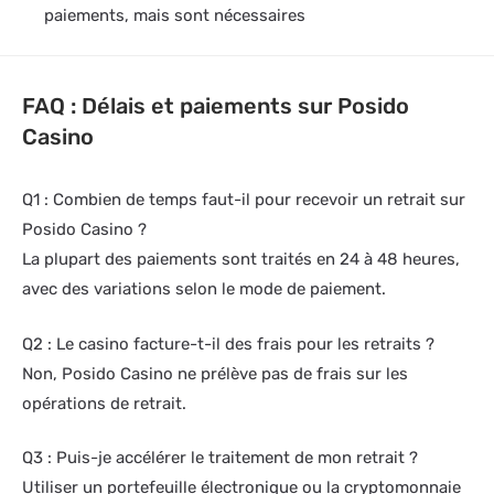
paiements, mais sont nécessaires
FAQ : Délais et paiements sur Posido
Casino
Q1 : Combien de temps faut-il pour recevoir un retrait sur
Posido Casino ?
La plupart des paiements sont traités en 24 à 48 heures,
avec des variations selon le mode de paiement.
Q2 : Le casino facture-t-il des frais pour les retraits ?
Non, Posido Casino ne prélève pas de frais sur les
opérations de retrait.
Q3 : Puis-je accélérer le traitement de mon retrait ?
Utiliser un portefeuille électronique ou la cryptomonnaie