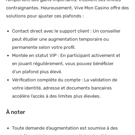
contraignantes. Heureusement, Vive Mon Casino offre des
solutions pour ajuster ces plafonds :
Contact direct avec le support client : Un conseiller
peut étudier une augmentation temporaire ou
permanente selon votre profil.
Montée en statut VIP : En participant activement et
en jouant régulièrement, vous pouvez bénéficier
d’un plafond plus élevé.
Vérification complète du compte : La validation de
votre identité, adresse et documents bancaires
accélère l’accès à des limites plus élevées.
À noter
Toute demande d’augmentation est soumise à des