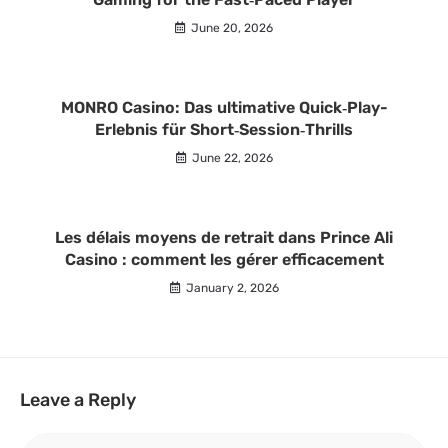
June 20, 2026
MONRO Casino: Das ultimative Quick‑Play-
Erlebnis für Short‑Session‑Thrills
June 22, 2026
Les délais moyens de retrait dans Prince Ali
Casino : comment les gérer efficacement
January 2, 2026
Leave a Reply