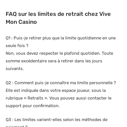
FAQ sur les limites de retrait chez Vive
Mon Casino
Q1 : Puis-je retirer plus que la limite quotidienne en une
seule fois ?
Non, vous devez respecter le plafond quotidien. Toute
somme excédentaire sera à retirer dans les jours
suivants.
Q2 : Comment puis-je connaître ma limite personnelle ?
Elle est indiquée dans votre espace joueur, sous la
rubrique « Retraits ». Vous pouvez aussi contacter le
support pour confirmation.
Q3 : Les limites varient-elles selon les méthodes de