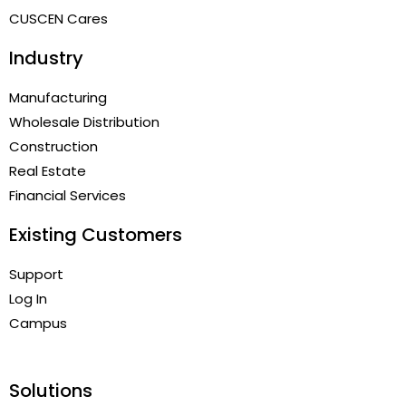
CUSCEN Cares
Industry
Manufacturing
Wholesale Distribution
Construction
Real Estate
Financial Services
Existing Customers
Support
Log In
Campus
Solutions