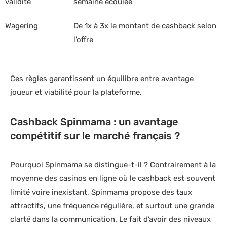
validité
semaine écoulée
Wagering
De 1x à 3x le montant de cashback selon
l’offre
Ces règles garantissent un équilibre entre avantage
joueur et viabilité pour la plateforme.
Cashback Spinmama : un avantage
compétitif sur le marché français ?
Pourquoi Spinmama se distingue-t-il ? Contrairement à la
moyenne des casinos en ligne où le cashback est souvent
limité voire inexistant, Spinmama propose des taux
attractifs, une fréquence régulière, et surtout une grande
clarté dans la communication. Le fait d’avoir des niveaux