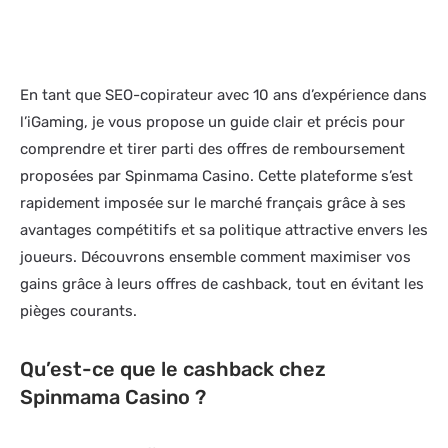
En tant que SEO-copirateur avec 10 ans d’expérience dans
l’iGaming, je vous propose un guide clair et précis pour
comprendre et tirer parti des offres de remboursement
proposées par Spinmama Casino. Cette plateforme s’est
rapidement imposée sur le marché français grâce à ses
avantages compétitifs et sa politique attractive envers les
joueurs. Découvrons ensemble comment maximiser vos
gains grâce à leurs offres de cashback, tout en évitant les
pièges courants.
Qu’est-ce que le cashback chez
Spinmama Casino ?