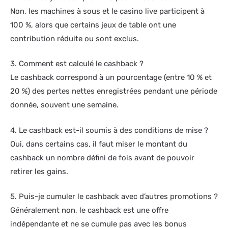
Non, les machines à sous et le casino live participent à
100 %, alors que certains jeux de table ont une
contribution réduite ou sont exclus.
3. Comment est calculé le cashback ?
Le cashback correspond à un pourcentage (entre 10 % et
20 %) des pertes nettes enregistrées pendant une période
donnée, souvent une semaine.
4. Le cashback est-il soumis à des conditions de mise ?
Oui, dans certains cas, il faut miser le montant du
cashback un nombre défini de fois avant de pouvoir
retirer les gains.
5. Puis-je cumuler le cashback avec d’autres promotions ?
Généralement non, le cashback est une offre
indépendante et ne se cumule pas avec les bonus