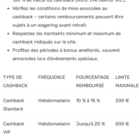
100 % au calcul du cashback (slots, live casino, etc.).
Vérifiez les conditions de mise associées au
cashback – certains remboursements peuvent être
sujets à un wagering avant retrait.
Respectez les montants minimum et maximum de
cashback indiqués sur le site.
Profitez des périodes à bonus améliorés, souvent
annoncées lors d’événements spéciaux.
TYPE DE
FRÉQUENCE
POURCENTAGE
LIMITE
CASHBACK
REMBOURSÉ
MAXIMALE
Cashback
Hebdomadaire
10 % à 15 %
200 €
Standard
Cashback
Hebdomadaire
Jusqu’à 20 %
500 €
VIP