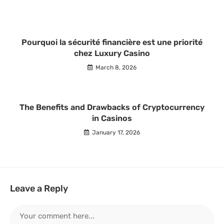
Pourquoi la sécurité financière est une priorité
chez Luxury Casino
March 8, 2026
The Benefits and Drawbacks of Cryptocurrency
in Casinos
January 17, 2026
Leave a Reply