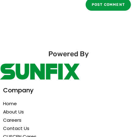
Powered By
Company
Home
About Us
Careers
Contact Us
CUSCEN Cares