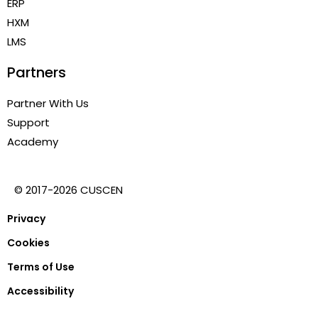
ERP
HXM
LMS
Partners
Partner With Us
Support
Academy
© 2017-2026 CUSCEN
Privacy
Cookies
Terms of Use
Accessibility