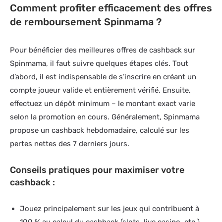
Comment profiter efficacement des offres
de remboursement Spinmama ?
Pour bénéficier des meilleures offres de cashback sur
Spinmama, il faut suivre quelques étapes clés. Tout
d’abord, il est indispensable de s’inscrire en créant un
compte joueur valide et entièrement vérifié. Ensuite,
effectuez un dépôt minimum – le montant exact varie
selon la promotion en cours. Généralement, Spinmama
propose un cashback hebdomadaire, calculé sur les
pertes nettes des 7 derniers jours.
Conseils pratiques pour maximiser votre
cashback :
Jouez principalement sur les jeux qui contribuent à