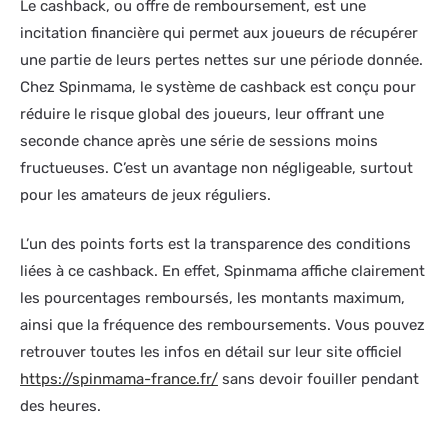
Le cashback, ou offre de remboursement, est une
incitation financière qui permet aux joueurs de récupérer
une partie de leurs pertes nettes sur une période donnée.
Chez Spinmama, le système de cashback est conçu pour
réduire le risque global des joueurs, leur offrant une
seconde chance après une série de sessions moins
fructueuses. C’est un avantage non négligeable, surtout
pour les amateurs de jeux réguliers.
L’un des points forts est la transparence des conditions
liées à ce cashback. En effet, Spinmama affiche clairement
les pourcentages remboursés, les montants maximum,
ainsi que la fréquence des remboursements. Vous pouvez
retrouver toutes les infos en détail sur leur site officiel
https://spinmama-france.fr/
sans devoir fouiller pendant
des heures.