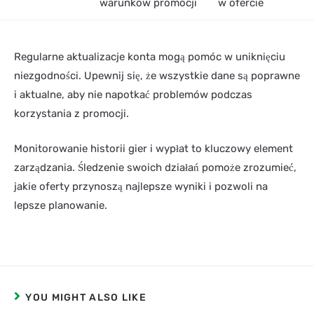
warunków promocji
w ofercie
Regularne aktualizacje konta mogą pomóc w uniknięciu
niezgodności. Upewnij się, że wszystkie dane są poprawne
i aktualne, aby nie napotkać problemów podczas
korzystania z promocji.
Monitorowanie historii gier i wypłat to kluczowy element
zarządzania. Śledzenie swoich działań pomoże zrozumieć,
jakie oferty przynoszą najlepsze wyniki i pozwoli na
lepsze planowanie.
YOU MIGHT ALSO LIKE