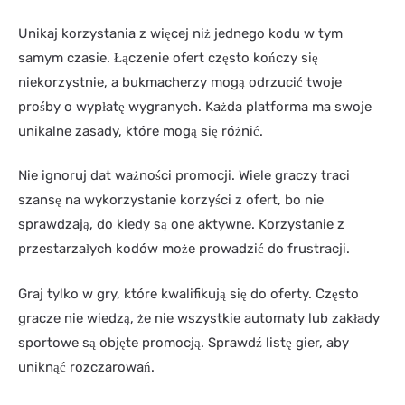
Unikaj korzystania z więcej niż jednego kodu w tym
samym czasie. Łączenie ofert często kończy się
niekorzystnie, a bukmacherzy mogą odrzucić twoje
prośby o wypłatę wygranych. Każda platforma ma swoje
unikalne zasady, które mogą się różnić.
Nie ignoruj dat ważności promocji. Wiele graczy traci
szansę na wykorzystanie korzyści z ofert, bo nie
sprawdzają, do kiedy są one aktywne. Korzystanie z
przestarzałych kodów może prowadzić do frustracji.
Graj tylko w gry, które kwalifikują się do oferty. Często
gracze nie wiedzą, że nie wszystkie automaty lub zakłady
sportowe są objęte promocją. Sprawdź listę gier, aby
uniknąć rozczarowań.