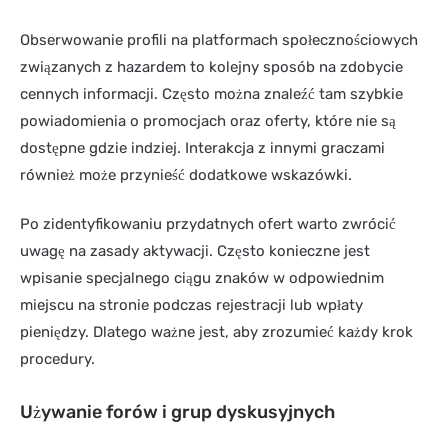
Obserwowanie profili na platformach społecznościowych
związanych z hazardem to kolejny sposób na zdobycie
cennych informacji. Często można znaleźć tam szybkie
powiadomienia o promocjach oraz oferty, które nie są
dostępne gdzie indziej. Interakcja z innymi graczami
również może przynieść dodatkowe wskazówki.
Po zidentyfikowaniu przydatnych ofert warto zwrócić
uwagę na zasady aktywacji. Często konieczne jest
wpisanie specjalnego ciągu znaków w odpowiednim
miejscu na stronie podczas rejestracji lub wpłaty
pieniędzy. Dlatego ważne jest, aby zrozumieć każdy krok
procedury.
Używanie forów i grup dyskusyjnych