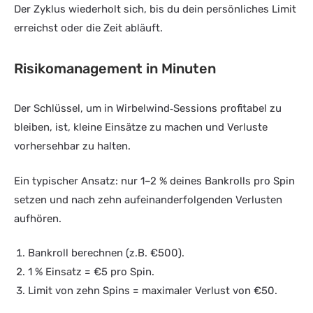
Der Zyklus wiederholt sich, bis du dein persönliches Limit
erreichst oder die Zeit abläuft.
Risikomanagement in Minuten
Der Schlüssel, um in Wirbelwind‑Sessions profitabel zu
bleiben, ist, kleine Einsätze zu machen und Verluste
vorhersehbar zu halten.
Ein typischer Ansatz: nur 1–2 % deines Bankrolls pro Spin
setzen und nach zehn aufeinanderfolgenden Verlusten
aufhören.
Bankroll berechnen (z.B. €500).
1 % Einsatz = €5 pro Spin.
Limit von zehn Spins = maximaler Verlust von €50.