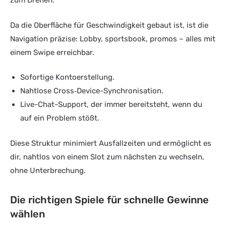
zum Drehen.
Da die Oberfläche für Geschwindigkeit gebaut ist, ist die
Navigation präzise: Lobby, sportsbook, promos – alles mit
einem Swipe erreichbar.
Sofortige Kontoerstellung.
Nahtlose Cross‑Device-Synchronisation.
Live-Chat-Support, der immer bereitsteht, wenn du
auf ein Problem stößt.
Diese Struktur minimiert Ausfallzeiten und ermöglicht es
dir, nahtlos von einem Slot zum nächsten zu wechseln,
ohne Unterbrechung.
Die richtigen Spiele für schnelle Gewinne
wählen