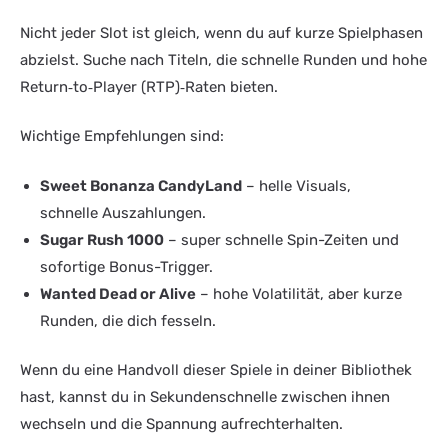
Nicht jeder Slot ist gleich, wenn du auf kurze Spielphasen
abzielst. Suche nach Titeln, die schnelle Runden und hohe
Return‑to‑Player (RTP)‑Raten bieten.
Wichtige Empfehlungen sind:
Sweet Bonanza CandyLand
– helle Visuals,
schnelle Auszahlungen.
Sugar Rush 1000
– super schnelle Spin-Zeiten und
sofortige Bonus-Trigger.
Wanted Dead or Alive
– hohe Volatilität, aber kurze
Runden, die dich fesseln.
Wenn du eine Handvoll dieser Spiele in deiner Bibliothek
hast, kannst du in Sekundenschnelle zwischen ihnen
wechseln und die Spannung aufrechterhalten.