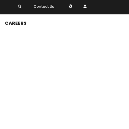
Contact Us
CAREERS