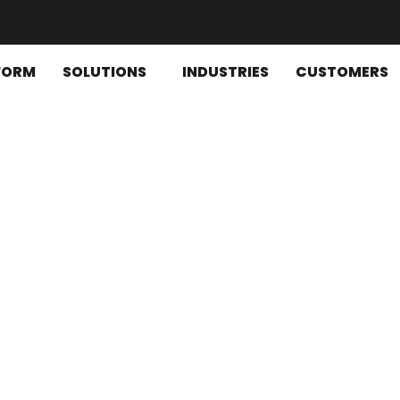
FORM
SOLUTIONS
INDUSTRIES
CUSTOMERS