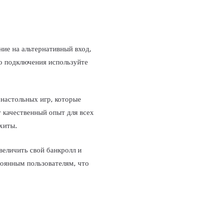
ие на альтернативный вход,
о подключения используйте
 настольных игр, которые
 качественный опыт для всех
хиты.
величить свой банкролл и
оянным пользователям, что