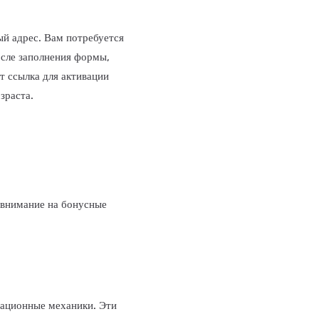
ый адрес. Вам потребуется
осле заполнения формы,
т ссылка для активации
зраста.
 внимание на бонусные
вационные механики. Эти