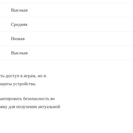
Высокая
Средняя
Низкая
Высокая
ь доступ к играм, но и
ащиты устройства.
антировать безопасность во
ржку для получения актуальной