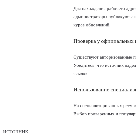
Для нахождения рабочего адре
администраторы публикуют акт
курсе обновлений.
Проверка у официальных 
Существуют авторизованные па
Убедитесь, что источник над
ссылок.
Использование специализ
На специализированных ресурс
Выбор проверенных и популярн
ИСТОЧНИК