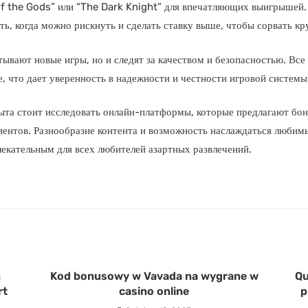
f the Gods” или “The Dark Knight” для впечатляющих выигрышей. 
ть, когда можно рискнуть и сделать ставку выше, чтобы сорвать к
ывают новые игры, но и следят за качеством и безопасностью. Все
, что дает уверенность в надежности и честности игровой системы
ыта стоит исследовать онлайн-платформы, которые предлагают бо
ентов. Разнообразие контента и возможность наслаждаться любим
лекательным для всех любителей азартных развлечений.
n
Kod bonusowy w Vavada na wygrane w
Qu
rt
casino online
p