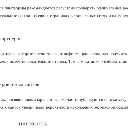
са платформы рекомендуется регулярно проверять официальные ре
уальные ссылки на своих страницах в социальных сетях и на форум
партнеров
ртнеры, которые предоставляют информацию о том, как получить 
ежен и имеет положительные отзывы. Тем самым можно избежать м
ированных сайтов
ах, посвященных азартным играм, часто публикуются списки актуа
ых сайтов увеличивает вероятность нахождения безопасной ссылк
ТИП РЕСУРСА