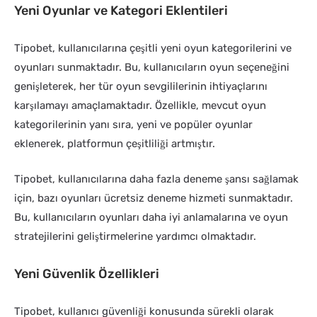
Yeni Oyunlar ve Kategori Eklentileri
Tipobet, kullanıcılarına çeşitli yeni oyun kategorilerini ve
oyunları sunmaktadır. Bu, kullanıcıların oyun seçeneğini
genişleterek, her tür oyun sevgililerinin ihtiyaçlarını
karşılamayı amaçlamaktadır. Özellikle, mevcut oyun
kategorilerinin yanı sıra, yeni ve popüler oyunlar
eklenerek, platformun çeşitliliği artmıştır.
Tipobet, kullanıcılarına daha fazla deneme şansı sağlamak
için, bazı oyunları ücretsiz deneme hizmeti sunmaktadır.
Bu, kullanıcıların oyunları daha iyi anlamalarına ve oyun
stratejilerini geliştirmelerine yardımcı olmaktadır.
Yeni Güvenlik Özellikleri
Tipobet, kullanıcı güvenliği konusunda sürekli olarak