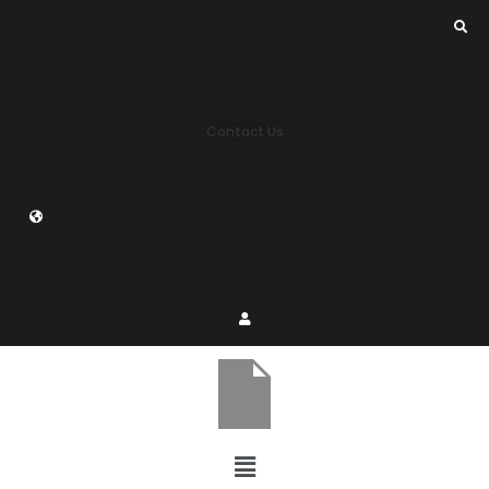
Contact Us