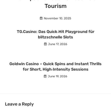
Tourism
November 10, 2025
TG.Casino: Das Quick‑Hit Playground für
blitzschnelle Slots
June 17, 2026
Goldwin Casino – Quick Spins and Instant Thrills
for Short, High‑Intensity Sessions
June 19, 2026
Leave a Reply