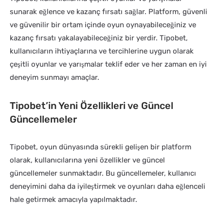
sunarak eğlence ve kazanç fırsatı sağlar. Platform, güvenli
ve güvenilir bir ortam içinde oyun oynayabileceğiniz ve
kazanç fırsatı yakalayabileceğiniz bir yerdir. Tipobet,
kullanıcıların ihtiyaçlarına ve tercihlerine uygun olarak
çeşitli oyunlar ve yarışmalar teklif eder ve her zaman en iyi
deneyim sunmayı amaçlar.
Tipobet’in Yeni Özellikleri ve Güncel
Güncellemeler
Tipobet, oyun dünyasında sürekli gelişen bir platform
olarak, kullanıcılarına yeni özellikler ve güncel
güncellemeler sunmaktadır. Bu güncellemeler, kullanıcı
deneyimini daha da iyileştirmek ve oyunları daha eğlenceli
hale getirmek amacıyla yapılmaktadır.