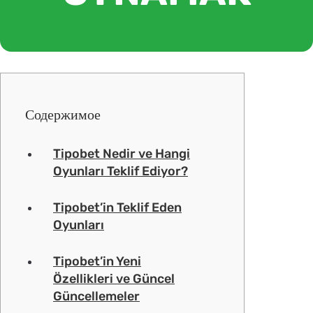
Содержимое
Tipobet Nedir ve Hangi
Oyunları Teklif Ediyor?
Tipobet’in Teklif Eden
Oyunları
Tipobet’in Yeni
Özellikleri ve Güncel
Güncellemeler