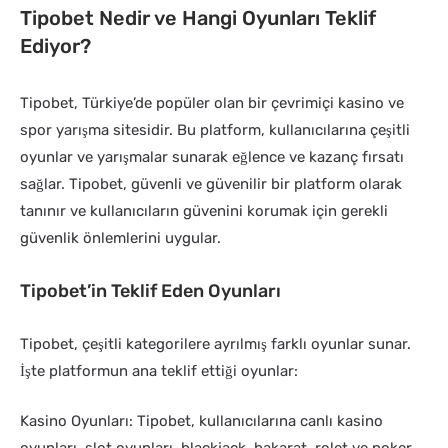
Tipobet Nedir ve Hangi Oyunları Teklif
Ediyor?
Tipobet, Türkiye’de popüler olan bir çevrimiçi kasino ve
spor yarışma sitesidir. Bu platform, kullanıcılarına çeşitli
oyunlar ve yarışmalar sunarak eğlence ve kazanç fırsatı
sağlar. Tipobet, güvenli ve güvenilir bir platform olarak
tanınır ve kullanıcıların güvenini korumak için gerekli
güvenlik önlemlerini uygular.
Tipobet’in Teklif Eden Oyunları
Tipobet, çeşitli kategorilere ayrılmış farklı oyunlar sunar.
İşte platformun ana teklif ettiği oyunlar:
Kasino Oyunları: Tipobet, kullanıcılarına canlı kasino
oyunları, slot oyunları, blackjack, bakarat, rolet ve poker