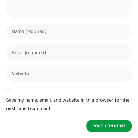
Save my name, email, and website in this browser for the
next time I comment.