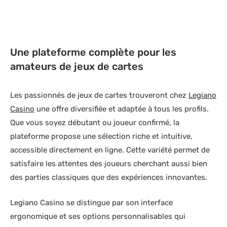
Une plateforme complète pour les
amateurs de jeux de cartes
Les passionnés de jeux de cartes trouveront chez
Legiano
Casino
une offre diversifiée et adaptée à tous les profils.
Que vous soyez débutant ou joueur confirmé, la
plateforme propose une sélection riche et intuitive,
accessible directement en ligne. Cette variété permet de
satisfaire les attentes des joueurs cherchant aussi bien
des parties classiques que des expériences innovantes.
Legiano Casino se distingue par son interface
ergonomique et ses options personnalisables qui