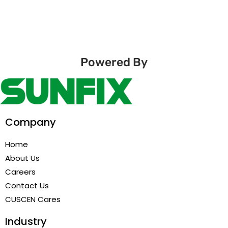
Powered By
Company
Home
About Us
Careers
Contact Us
CUSCEN Cares
Industry