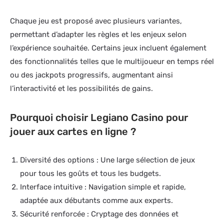
Chaque jeu est proposé avec plusieurs variantes,
permettant d’adapter les règles et les enjeux selon
l’expérience souhaitée. Certains jeux incluent également
des fonctionnalités telles que le multijoueur en temps réel
ou des jackpots progressifs, augmentant ainsi
l’interactivité et les possibilités de gains.
Pourquoi choisir Legiano Casino pour
jouer aux cartes en ligne ?
Diversité des options : Une large sélection de jeux
pour tous les goûts et tous les budgets.
Interface intuitive : Navigation simple et rapide,
adaptée aux débutants comme aux experts.
Sécurité renforcée : Cryptage des données et