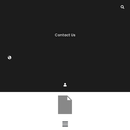
Contact Us