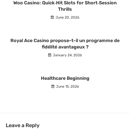
Woo Casino: Quick‑Hit Slots for Short‑Session
Thrills
June 20, 2026
Royal Ace Casino propose-t-il un programme de
fidélité avantageux ?
January 24, 2026
Healthcare Beginning
June 15, 2026
Leave a Reply