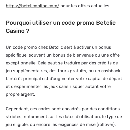
https://betcliconline.com/
pour les offres actuelles.
Pourquoi utiliser un code promo Betclic
Casino ?
Un code promo chez Betclic sert à activer un bonus
spécifique, souvent un bonus de bienvenue ou une offre
exceptionnelle. Cela peut se traduire par des crédits de
jeu supplémentaires, des tours gratuits, ou un cashback.
L’intérêt principal est d’augmenter votre capital de départ
et d’expérimenter les jeux sans risquer autant votre
propre argent.
Cependant, ces codes sont encadrés par des conditions
strictes, notamment sur les dates d’utilisation, le type de
jeu éligible, ou encore les exigences de mise (rollover).