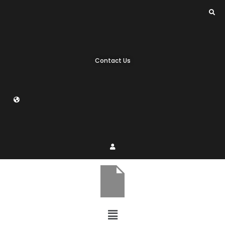
Contact Us