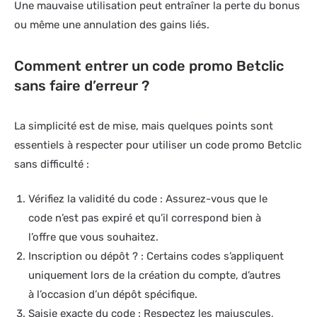
Une mauvaise utilisation peut entraîner la perte du bonus
ou même une annulation des gains liés.
Comment entrer un code promo Betclic
sans faire d’erreur ?
La simplicité est de mise, mais quelques points sont
essentiels à respecter pour utiliser un code promo Betclic
sans difficulté :
Vérifiez la validité du code : Assurez-vous que le
code n’est pas expiré et qu’il correspond bien à
l’offre que vous souhaitez.
Inscription ou dépôt ? : Certains codes s’appliquent
uniquement lors de la création du compte, d’autres
à l’occasion d’un dépôt spécifique.
Saisie exacte du code : Respectez les majuscules,