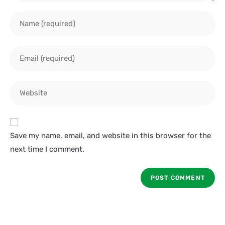
Save my name, email, and website in this browser for the
next time I comment.