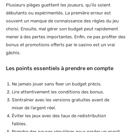
Plusieurs pièges guettent les joueurs, qu’ils soient
débutants ou expérimentés. La première erreur est
souvent un manque de connaissance des règles du jeu
choisi. Ensuite, mal gérer son budget peut rapidement
mener à des pertes importantes. Enfin, ne pas profiter des
bonus et promotions offerts par le casino est un vrai
gâchis.
Les points essentiels à prendre en compte
Ne jamais jouer sans fixer un budget précis.
Lire attentivement les conditions des bonus.
S’entraîner avec les versions gratuites avant de
miser de l’argent réel.
Éviter les jeux avec des taux de redistribution
faibles.
Prendre des pauses régulières pour garder un esprit