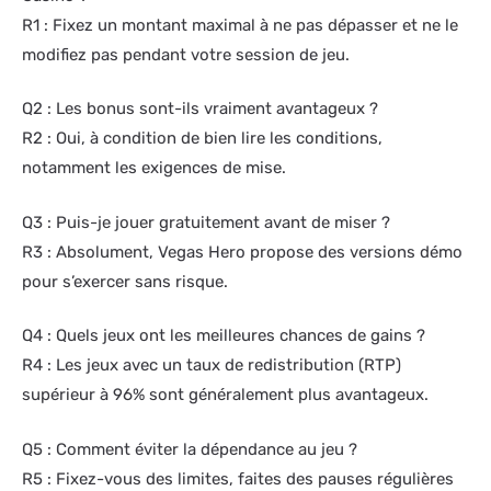
R1 : Fixez un montant maximal à ne pas dépasser et ne le
modifiez pas pendant votre session de jeu.
Q2 : Les bonus sont-ils vraiment avantageux ?
R2 : Oui, à condition de bien lire les conditions,
notamment les exigences de mise.
Q3 : Puis-je jouer gratuitement avant de miser ?
R3 : Absolument, Vegas Hero propose des versions démo
pour s’exercer sans risque.
Q4 : Quels jeux ont les meilleures chances de gains ?
R4 : Les jeux avec un taux de redistribution (RTP)
supérieur à 96% sont généralement plus avantageux.
Q5 : Comment éviter la dépendance au jeu ?
R5 : Fixez-vous des limites, faites des pauses régulières