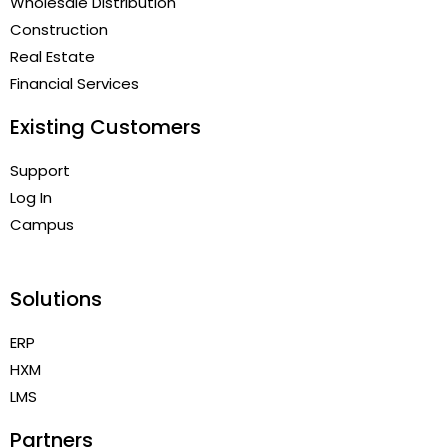
Wholesale Distribution
Construction
Real Estate
Financial Services
Existing Customers
Support
Log In
Campus
Solutions
ERP
HXM
LMS
Partners