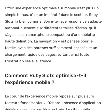
Offrir une expérience optimale sur mobile n’est plus un
simple bonus, c’est un impératif dans le secteur. Ruby
Slots l’a bien compris. Son interface responsive s’adapte
automatiquement aux différentes tailles d’écran, qu’il
s’agisse d’un smartphone compact ou d’une tablette
haute définition. La navigation y est pensée pour le
tactile, avec des boutons suffisamment espacés et un
chargement rapide des pages, évitant ainsi toute
frustration liée à la latence.
Comment Ruby Slots optimise-t-il
l’expérience mobile ?
Le cœur de l’expérience mobile repose sur plusieurs
facteurs fondamentaux. D’abord, l’absence d’application
dédiée ne semble pas être un frein. Le site mobile,