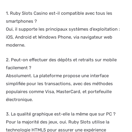
1. Ruby Slots Casino est-il compatible avec tous les
smartphones ?
Oui, il supporte les principaux systèmes d’exploitation :
iOS, Android et Windows Phone, via navigateur web
moderne.
2. Peut-on effectuer des dépôts et retraits sur mobile
facilement ?
Absolument. La plateforme propose une interface
simplifiée pour les transactions, avec des méthodes
populaires comme Visa, MasterCard, et portefeuille
électronique.
3. La qualité graphique est-elle la même que sur PC ?
Pour la majorité des jeux, oui. Ruby Slots utilise la
technologie HTML5 pour assurer une expérience