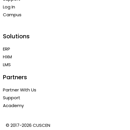
Log In
Campus
Solutions
ERP
HXM
LMS
Partners
Partner With Us
Support
Academy
© 2017-2026 CUSCEN