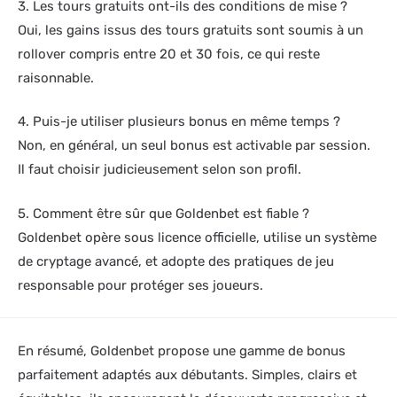
3. Les tours gratuits ont-ils des conditions de mise ?
Oui, les gains issus des tours gratuits sont soumis à un
rollover compris entre 20 et 30 fois, ce qui reste
raisonnable.
4. Puis-je utiliser plusieurs bonus en même temps ?
Non, en général, un seul bonus est activable par session.
Il faut choisir judicieusement selon son profil.
5. Comment être sûr que Goldenbet est fiable ?
Goldenbet opère sous licence officielle, utilise un système
de cryptage avancé, et adopte des pratiques de jeu
responsable pour protéger ses joueurs.
En résumé, Goldenbet propose une gamme de bonus
parfaitement adaptés aux débutants. Simples, clairs et