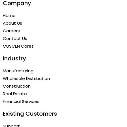
Company
Home
About Us
Careers
Contact Us
CUSCEN Cares
Industry
Manufacturing
Wholesale Distribution
Construction
Real Estate
Financial Services
Existing Customers
Support