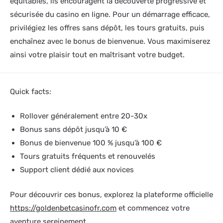
équitables, ils encouragent la découverte progressive et
sécurisée du casino en ligne. Pour un démarrage efficace,
privilégiez les offres sans dépôt, les tours gratuits, puis
enchaînez avec le bonus de bienvenue. Vous maximiserez
ainsi votre plaisir tout en maîtrisant votre budget.
Quick facts:
Rollover généralement entre 20-30x
Bonus sans dépôt jusqu’à 10 €
Bonus de bienvenue 100 % jusqu’à 100 €
Tours gratuits fréquents et renouvelés
Support client dédié aux novices
Pour découvrir ces bonus, explorez la plateforme officielle
https://goldenbetcasinofr.com
et commencez votre
aventure sereinement.