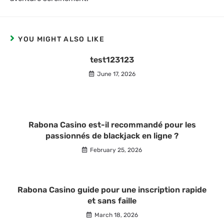
YOU MIGHT ALSO LIKE
test123123
June 17, 2026
Rabona Casino est-il recommandé pour les
passionnés de blackjack en ligne ?
February 25, 2026
Rabona Casino guide pour une inscription rapide
et sans faille
March 18, 2026