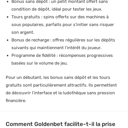
Bonus sans dépôt : un petit montant offert sans
condition de dépôt, idéal pour tester les jeux.
Tours gratuits : spins offerts sur des machines à
sous populaires, parfaits pour s’initier sans risquer
son argent.
Bonus de recharge : offres régulières sur les dépôts
suivants qui maintiennent l’intérêt du joueur.
Programme de fidélité : récompenses progressives
basées sur le volume de jeu.
Pour un débutant, les bonus sans dépôt et les tours
gratuits sont particulièrement attractifs. Ils permettent
de découvrir l’interface et la ludothèque sans pression
financière.
Comment Goldenbet facilite-t-il la prise