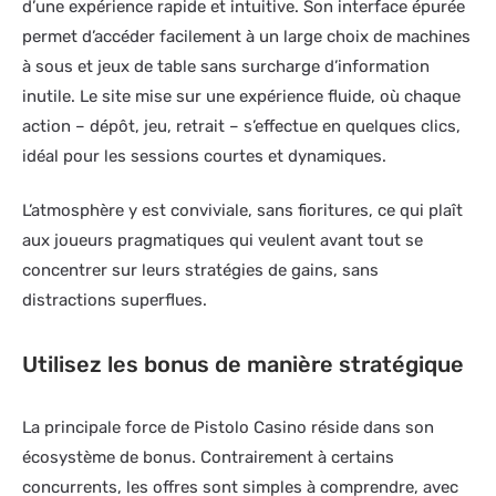
d’une expérience rapide et intuitive. Son interface épurée
permet d’accéder facilement à un large choix de machines
à sous et jeux de table sans surcharge d’information
inutile. Le site mise sur une expérience fluide, où chaque
action – dépôt, jeu, retrait – s’effectue en quelques clics,
idéal pour les sessions courtes et dynamiques.
L’atmosphère y est conviviale, sans fioritures, ce qui plaît
aux joueurs pragmatiques qui veulent avant tout se
concentrer sur leurs stratégies de gains, sans
distractions superflues.
Utilisez les bonus de manière stratégique
La principale force de Pistolo Casino réside dans son
écosystème de bonus. Contrairement à certains
concurrents, les offres sont simples à comprendre, avec