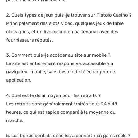
2. Quels types de jeux puis-je trouver sur Pistolo Casino ?
Principalement des slots vidéo, quelques jeux de table
classiques, et un live casino en partenariat avec des
fournisseurs réputés.
3. Comment puis-je accéder au site sur mobile ?
Le site est entièrement responsive, accessible via
navigateur mobile, sans besoin de télécharger une
application.
4. Quel est le délai moyen pour les retraits ?
Les retraits sont généralement traités sous 24 à 48
heures, ce qui est rapide comparé à la moyenne du
marché.
5. Les bonus sont-ils difficiles à convertir en gains réels ?