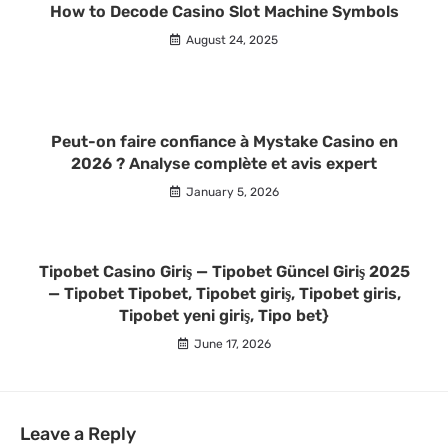
How to Decode Casino Slot Machine Symbols
August 24, 2025
Peut-on faire confiance à Mystake Casino en
2026 ? Analyse complète et avis expert
January 5, 2026
Tipobet Casino Giriş — Tipobet Güncel Giriş 2025
— Tipobet Tipobet, Tipobet giriş, Tipobet giris,
Tipobet yeni giriş, Tipo bet}
June 17, 2026
Leave a Reply