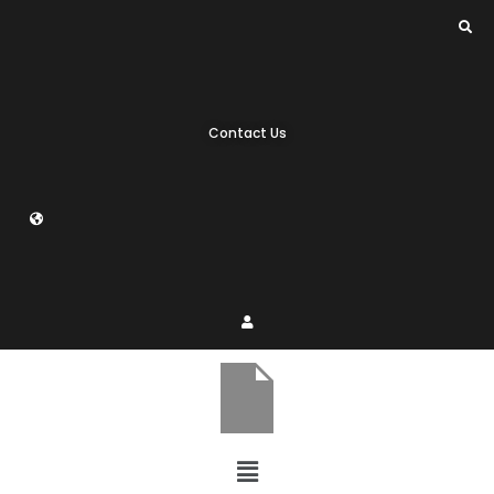
Contact Us