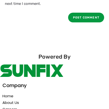
next time I comment.
Powered By
Company
Home
About Us