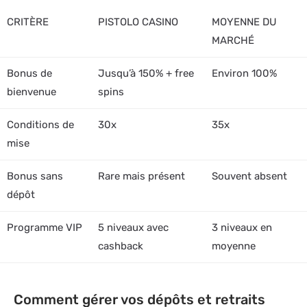
CRITÈRE
PISTOLO CASINO
MOYENNE DU
MARCHÉ
Bonus de
Jusqu’à 150% + free
Environ 100%
bienvenue
spins
Conditions de
30x
35x
mise
Bonus sans
Rare mais présent
Souvent absent
dépôt
Programme VIP
5 niveaux avec
3 niveaux en
cashback
moyenne
Comment gérer vos dépôts et retraits