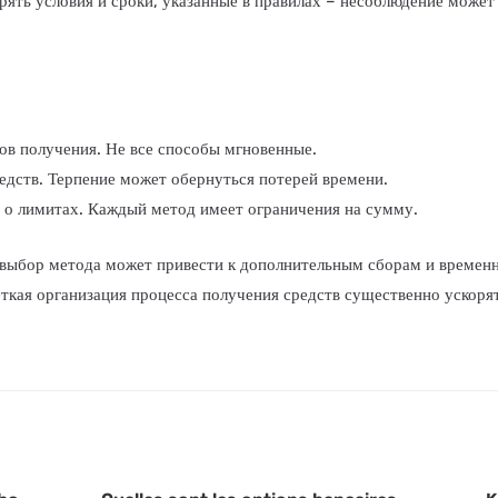
рять условия и сроки, указанные в правилах – несоблюдение может 
ов получения. Не все способы мгновенные.
едств. Терпение может обернуться потерей времени.
о лимитах. Каждый метод имеет ограничения на сумму.
 выбор метода может привести к дополнительным сборам и времен
ткая организация процесса получения средств существенно ускорят