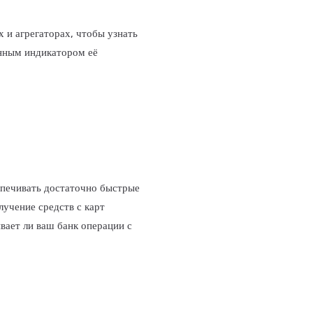
 и агрегаторах, чтобы узнать
енным индикатором её
спечивать достаточно быстрые
лучение средств с карт
вает ли ваш банк операции с