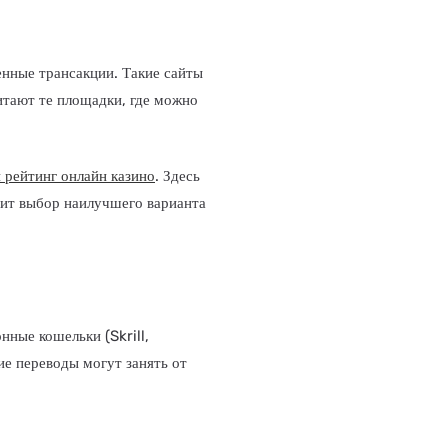
нные трансакции. Такие сайты
итают те площадки, где можно
 рейтинг онлайн казино
. Здесь
чит выбор наилучшего варианта
ные кошельки (Skrill,
ие переводы могут занять от