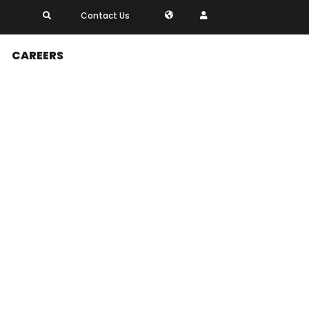
Contact Us
CAREERS