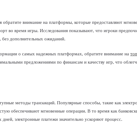
я обратите внимание на платформы, которые предоставляют мгнове
орт во время игры. Исследования показывают, что игроки предпоч
, без дополнительных ожиданий.
формации о самых надежных платформах, обратите внимание на
топ
тимальными предложениями по финансам и качеству игр, что облег
упные методы транзакций. Популярные способы, такие как электрон
астую обеспечивают мгновенные операции. В то время как банковск
х дней, электронные платежи значительно ускоряют процесс.