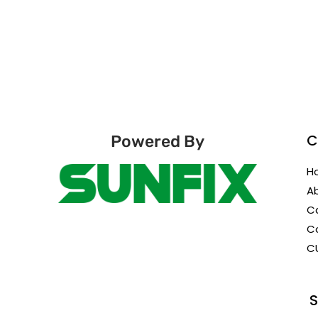
C
Powered By
H
A
C
C
C
S