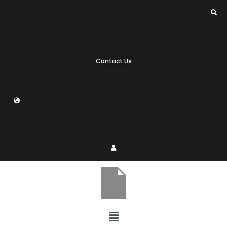
Contact Us