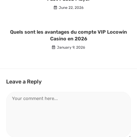
June 22, 2026
Quels sont les avantages du compte VIP Locowin
Casino en 2026
January 9, 2026
Leave a Reply