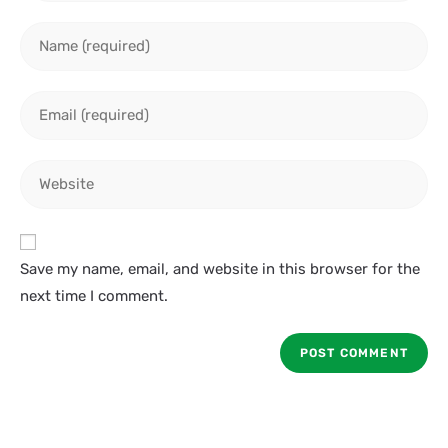
Save my name, email, and website in this browser for the
next time I comment.