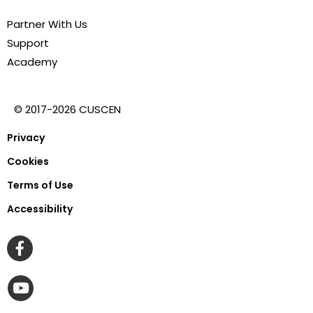
Partner With Us
Support
Academy
© 2017-2026 CUSCEN
Privacy
Cookies
Terms of Use
Accessibility