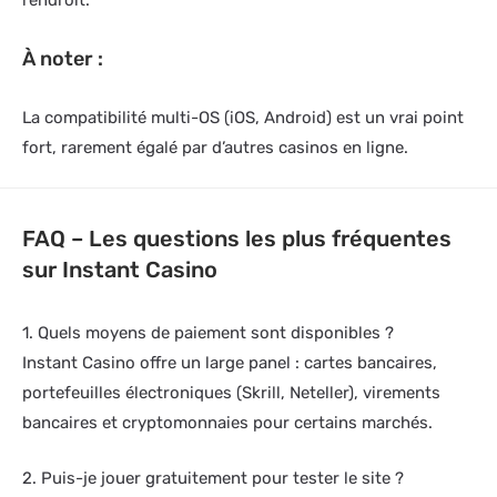
À noter :
La compatibilité multi-OS (iOS, Android) est un vrai point
fort, rarement égalé par d’autres casinos en ligne.
FAQ – Les questions les plus fréquentes
sur Instant Casino
1. Quels moyens de paiement sont disponibles ?
Instant Casino offre un large panel : cartes bancaires,
portefeuilles électroniques (Skrill, Neteller), virements
bancaires et cryptomonnaies pour certains marchés.
2. Puis-je jouer gratuitement pour tester le site ?