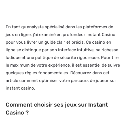
En tant qu’analyste spécialisé dans les plateformes de
jeux en ligne, j’ai examiné en profondeur Instant Casino
pour vous livrer un guide clair et précis. Ce casino en
ligne se distingue par son interface intuitive, sa richesse
ludique et une politique de sécurité rigoureuse. Pour tirer
le maximum de votre expérience, il est essentiel de suivre
quelques règles fondamentales. Découvrez dans cet
article comment optimiser votre parcours de joueur sur
instant casino
.
Comment choisir ses jeux sur Instant
Casino ?