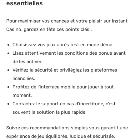
essentielles
Pour maximiser vos chances et votre plaisir sur Instant
Casino, gardez en tête ces points clés :
Choisissez vos jeux après test en mode démo.
Lisez attentivement les conditions des bonus avant
de les activer.
Vérifiez la sécurité et privilégiez les plateformes
licenciées.
Profitez de l’interface mobile pour jouer à tout
moment.
Contactez le support en cas d’incertitude, c’est
souvent la solution la plus rapide.
Suivre ces recommandations simples vous garantit une
expérience de jeu équilibrée, ludique et sécurisée.