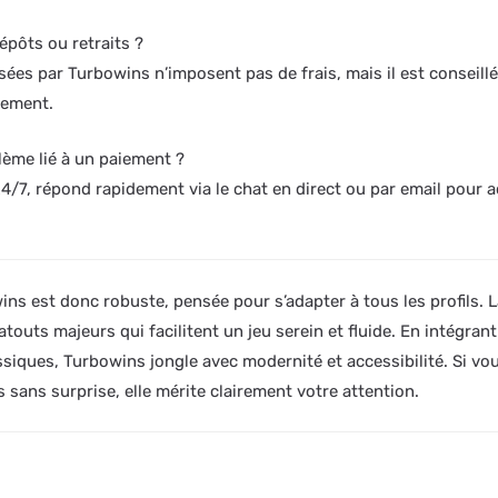
dépôts ou retraits ?
ées par Turbowins n’imposent pas de frais, mais il est conseillé 
iement.
ème lié à un paiement ?
 24/7, répond rapidement via le chat en direct ou par email pour
ns est donc robuste, pensée pour s’adapter à tous les profils. La 
atouts majeurs qui facilitent un jeu serein et fluide. En intégra
siques, Turbowins jongle avec modernité et accessibilité. Si v
 sans surprise, elle mérite clairement votre attention.