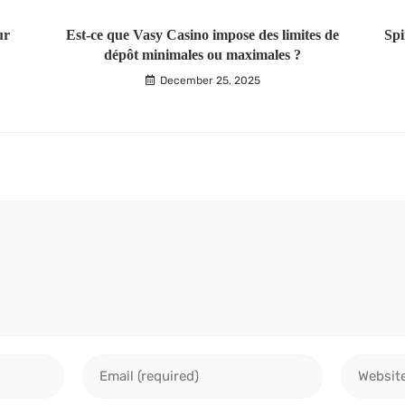
ur
Est-ce que Vasy Casino impose des limites de
Spi
dépôt minimales ou maximales ?
December 25, 2025