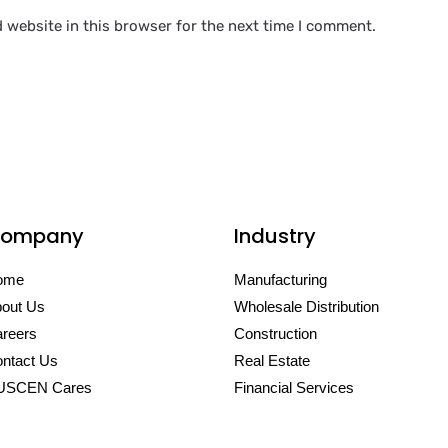
 website in this browser for the next time I comment.
ompany
Industry
ome
Manufacturing
out Us
Wholesale Distribution
reers
Construction
ntact Us
Real Estate
USCEN Cares
Financial Services