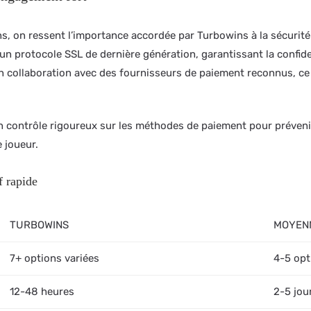
s, on ressent l’importance accordée par Turbowins à la sécurité
a un protocole SSL de dernière génération, garantissant la confid
 en collaboration avec des fournisseurs de paiement reconnus, ce 
un contrôle rigoureux sur les méthodes de paiement pour préveni
e joueur.
f rapide
TURBOWINS
MOYENN
7+ options variées
4-5 opt
12-48 heures
2-5 jou