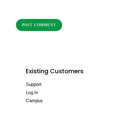
Existing Customers
Support
Log In
Campus