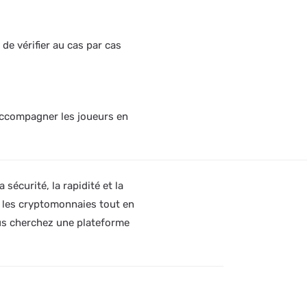
de vérifier au cas par cas
 accompagner les joueurs en
sécurité, la rapidité et la
nt les cryptomonnaies tout en
ous cherchez une plateforme