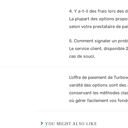
4. Y a-t-il des frais lors des 
La plupart des options propos
selon votre prestataire de pa
5. Comment signaler un probl
Le service client, disponible
cas de souci.
L’offre de paiement de Turbowi
variété des options sont des 
conservant les méthodes clas
où gérer facilement vos fonds
YOU MIGHT ALSO LIKE