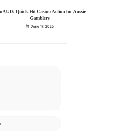
nAUD: Quick‑Hit Casino Action for Aussie
Gamblers
June 19, 2026