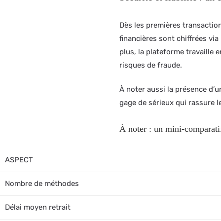
Dès les premières transaction
financières sont chiffrées vi
plus, la plateforme travaille
risques de fraude.
À noter aussi la présence d’
gage de sérieux qui rassure l
À noter : un mini-comparati
ASPECT
Nombre de méthodes
Délai moyen retrait