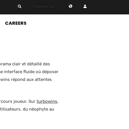
Contact Us
CAREERS
ama clair et détaillé des
e interface fluide où déposer
bowins répond aux attentes
arcours joueur. Sur
turbowins
,
tilisateurs, du néophyte au