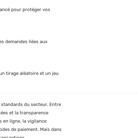
vancé pour protéger vos
les demandes liées aux
n tirage aléatoire et un jeu
 standards du secteur. Entre
sées et la transparence
en ligne, la vigilance
hodes de paiement. Mais dans
transactions.