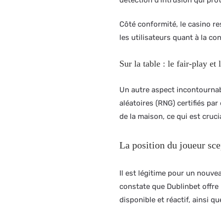
Côté conformité, le casino r
les utilisateurs quant à la co
Sur la table : le fair-play et
Un autre aspect incontournabl
aléatoires (RNG) certifiés pa
de la maison, ce qui est cruci
La position du joueur sce
Il est légitime pour un nouve
constate que Dublinbet offre 
disponible et réactif, ainsi q