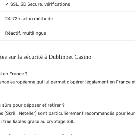
✔ SSL, 3D Secure, vérifications
24-72h selon méthode
Réactif, multilingue
es sur la sécurité à Dublinbet Casino
al en France ?
cence européenne qui lui permet d’opérer légalement en France e
 sûrs pour déposer et retirer ?
s (Skrill, Neteller) sont particulièrement recommandés pour leur 
i très fiables grâce au cryptage SSL.