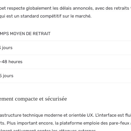
bet respecte globalement les délais annoncés, avec des retraits 
qui est un standard compétitif sur le marché.
MPS MOYEN DE RETRAIT
3 jours
-48 heures
5 jours
ement compacte et sécurisée
rastructure technique moderne et orientée UX. L’interface est flu
ts. Plus important encore, la plateforme emploie des pare-feux
tègent activement contre les attaques externes.