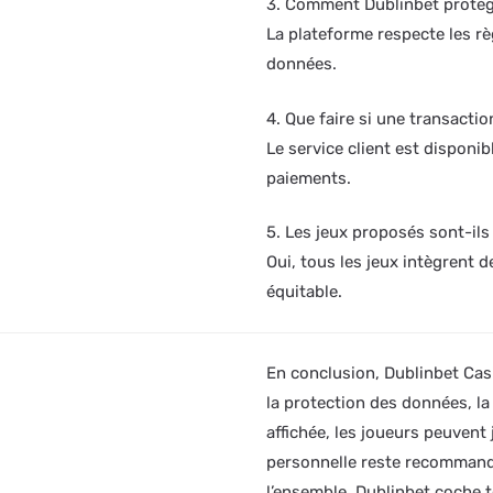
3. Comment Dublinbet protèg
La plateforme respecte les r
données.
4. Que faire si une transacti
Le service client est disponi
paiements.
5. Les jeux proposés sont-ils
Oui, tous les jeux intègrent 
équitable.
En conclusion, Dublinbet Cas
la protection des données, la
affichée, les joueurs peuvent
personnelle reste recommand
l’ensemble, Dublinbet coche to