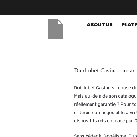
ABOUT US
PLAT
Dublinbet Casino : un ac
Dublinbet Casino s’impose d
Mais au-delà de son catalogue
réellement garantie ? Pour to
critères non négociables. En 
dispositifs mis en place par 
Sans céder à l’angélisme, Du