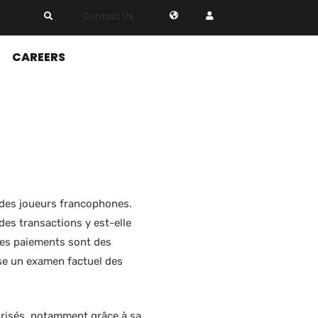
Contact Us
CAREERS
 des joueurs francophones.
des transactions y est-elle
 des paiements sont des
ose un examen factuel des
urisés, notamment grâce à sa