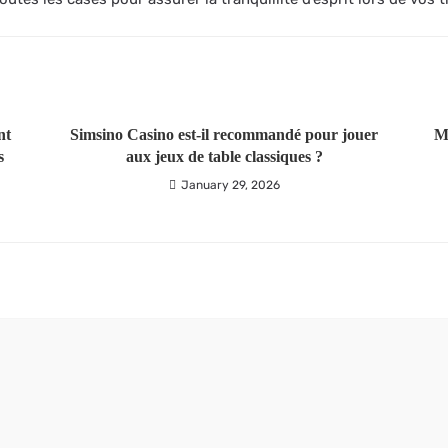
nt
Simsino Casino est-il recommandé pour jouer
Me
s
aux jeux de table classiques ?
January 29, 2026