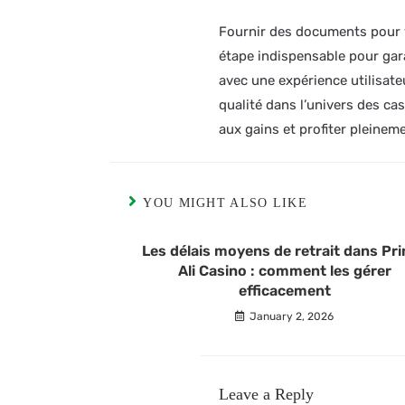
Fournir des documents pour v
étape indispensable pour gara
avec une expérience utilisateu
qualité dans l’univers des ca
aux gains et profiter pleineme
YOU MIGHT ALSO LIKE
Les délais moyens de retrait dans Pr
Ali Casino : comment les gérer
efficacement
January 2, 2026
Leave a Reply