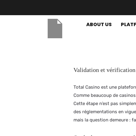
ABOUT US
PLAT
Validation et vérification
Total Casino est une platefor
Comme beaucoup de casinos en
Cette étape n’est pas simpleme
des réglementations en vigue
mais la question demeure : fa