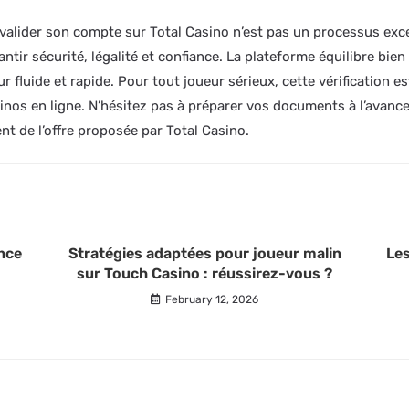
alider son compte sur Total Casino n’est pas un processus exc
ntir sécurité, légalité et confiance. La plateforme équilibre bie
r fluide et rapide. Pour tout joueur sérieux, cette vérification e
sinos en ligne. N’hésitez pas à préparer vos documents à l’avanc
nt de l’offre proposée par Total Casino.
ince
Stratégies adaptées pour joueur malin
Le
sur Touch Casino : réussirez-vous ?
February 12, 2026