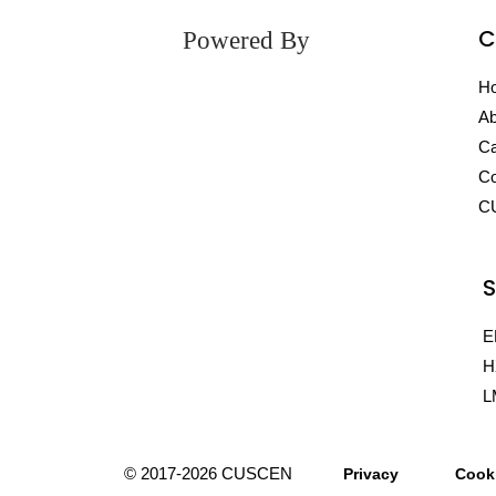
C
Powered By
H
Ab
Ca
Co
C
S
E
H
L
© 2017-2026 CUSCEN
Privacy
Cook