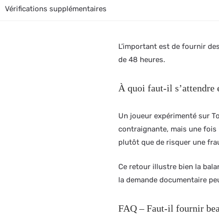
Vérifications supplémentaires
L’important est de fournir de
de 48 heures.
À quoi faut-il s’attendre 
Un joueur expérimenté sur Tot
contraignante, mais une fois 
plutôt que de risquer une fra
Ce retour illustre bien la ba
la demande documentaire peut
FAQ – Faut-il fournir be