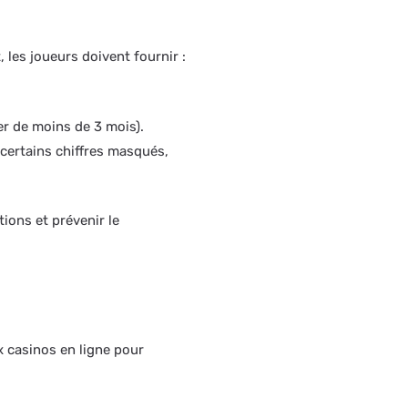
, les joueurs doivent fournir :
yer de moins de 3 mois).
certains chiffres masqués,
tions et prévenir le
 casinos en ligne pour