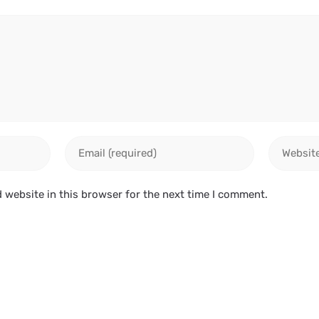
 website in this browser for the next time I comment.