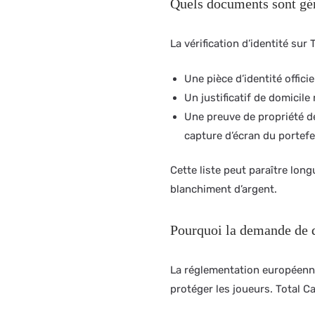
Quels documents sont gé
La vérification d’identité sur
Une pièce d’identité offici
Un justificatif de domicile
Une preuve de propriété de
capture d’écran du portefeu
Cette liste peut paraître long
blanchiment d’argent.
Pourquoi la demande de d
La réglementation européenne
protéger les joueurs. Total Ca