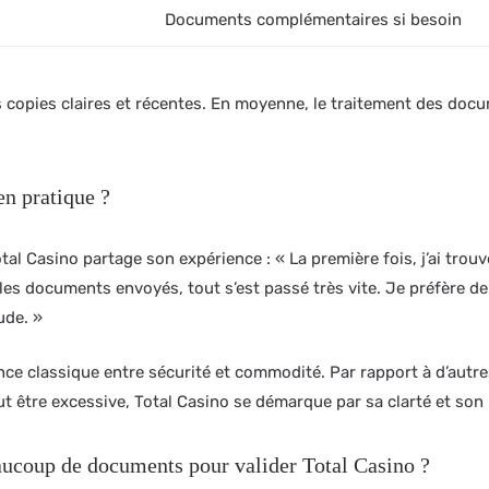
Documents complémentaires si besoin
s copies claires et récentes. En moyenne, le traitement des doc
en pratique ?
al Casino partage son expérience : « La première fois, j’ai trou
les documents envoyés, tout s’est passé très vite. Je préfère de
ude. »
lance classique entre sécurité et commodité. Par rapport à d’aut
 être excessive, Total Casino se démarque par sa clarté et son
aucoup de documents pour valider Total Casino ?