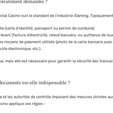
néralement demandés ?
 Total Casino suit le standard de l’industrie iGaming. Typiquement
elle (carte d’identité, passeport ou permis de conduire).
 récent (facture d’électricité, relevé bancaire, ou quittance de lo
s moyens de paiement utilisés (photo de la carte bancaire avec 
ille électronique, etc.).
ue, mais elle est nécessaire pour garantir la sécurité des transac
ocuments est-elle indispensable ?
 et les autorités de contrôle imposent des mesures strictes aux
sino applique ces règles :