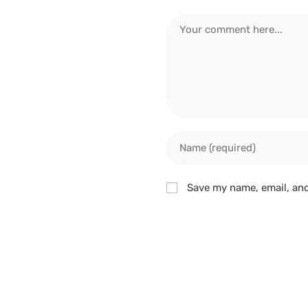
Save my name, email, and