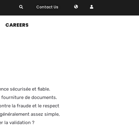
Contact Us
CAREERS
nce sécurisée et fiable.
a fourniture de documents.
ontre la fraude et le respect
t généralement assez simple,
 la validation ?