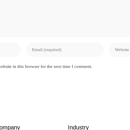
bsite in this browser for the next time I comment.
ompany
Industry