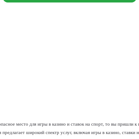
пасное место для игры в казино и ставок на спорт, то вы пришли к 
 предлагает широкий спектр услуг, включая игры в казино, ставки н