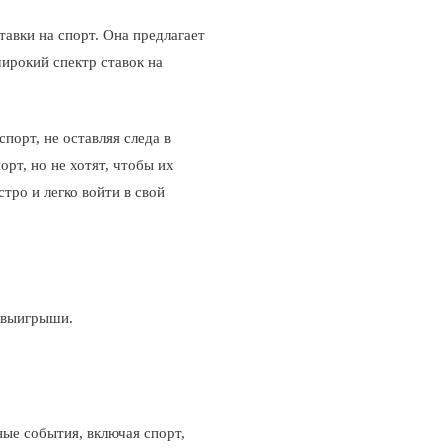
тавки на спорт. Она предлагает
широкий спектр ставок на
спорт, не оставляя следа в
орт, но не хотят, чтобы их
тро и легко войти в свой
и выигрыши.
ные события, включая спорт,