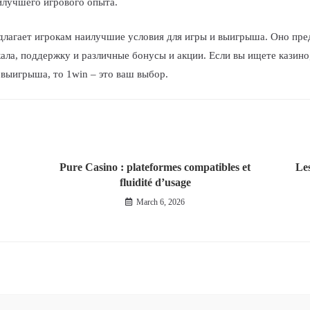
илучшего игрового опыта.
едлагает игрокам наилучшие условия для игры и выигрыша. Оно пре
ала, поддержку и различные бонусы и акции. Если вы ищете казино,
 выигрыша, то 1win – это ваш выбор.
Pure Casino : plateformes compatibles et
Les
fluidité d’usage
March 6, 2026