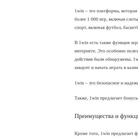
1win – это платформа, которая
более 1 000 игр, включая слот
спорт, включая футбол, баскет
В 1win есть также функция зерк
интернете. Это особенно полезн
действия были обнаружены. 1wi
аккаунт и начать играть в кази
1win – это безопасное и надежн
Также, 1win предлагает бонус
Преимущества и функц
Кроме того, 1win предлагает ф