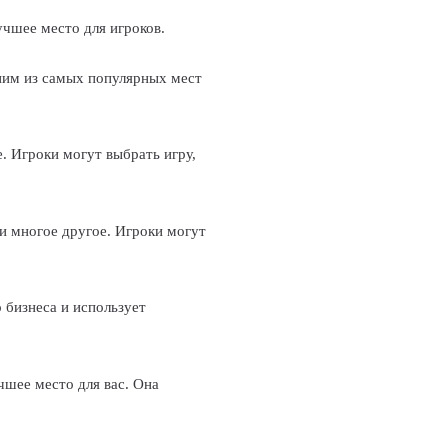
учшее место для игроков.
дним из самых популярных мест
е. Игроки могут выбрать игру,
 и многое другое. Игроки могут
 бизнеса и использует
учшее место для вас. Она