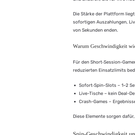
Die Stärke der Plattform lieg
sofortigen Auszahlungen, Li
von Sekunden enden.
Warum Geschwindigkeit wich
Für den Short‑Session-Gamer 
reduzierten Einsatzlimits be
Sofort‑Spin-Slots – 1–2 S
Live-Tische – kein Deal-D
Crash-Games – Ergebnisse
Diese Elemente sorgen dafür, 
Spin-Geschwindigkeit un