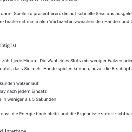
t darin, Spiele zu präsentieren, die auf schnelle Sessions ausgele
ve-Tische mit minimalen Wartezeiten zwischen den Händen und 
tig ist
zählt jede Minute. Die Wahl eines Slots mit weniger Walzen oder
deutet, dass Sie mehr Hände spielen können, bevor die Erschöpf
ekunden Walzenlauf
elay nach jedem Einsatz
 in weniger als 5 Sekunden
dass die Energie hoch bleibt und die Ergebnisse sofort sichtbar
d Interface