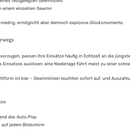
eines festgelegten Gewinnziels
h einem einzelnen Gewinn
o niedrig, ermöglicht aber dennoch explosive Glücksmomente.
erwegs
evorzugen, passen ihre Einsätze häufig in Echtzeit an die jüngs
 Einsatzes auslösen; eine Niederlage führt meist zu einer schne
attform ist klar – Gewinnlinien leuchten sofort auf, und Auszah
zen
end des Auto‑Play
g auf jedem Bildschirm