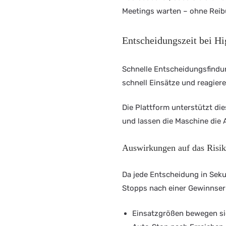
Meetings warten – ohne Reib
Entscheidungszeit bei Hi
Schnelle Entscheidungsfindun
schnell Einsätze und reagier
Die Plattform unterstützt die
und lassen die Maschine die 
Auswirkungen auf das Ris
Da jede Entscheidung in Seku
Stopps nach einer Gewinnser
Einsatzgrößen bewegen sic