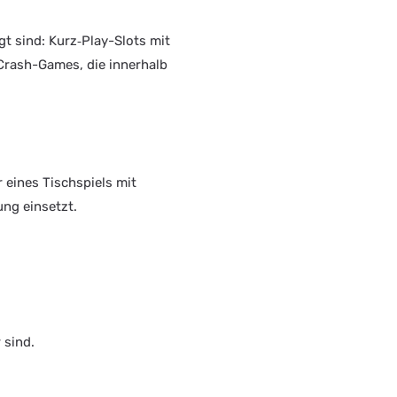
gt sind: Kurz‑Play-Slots mit
Crash-Games, die innerhalb
 eines Tischspiels mit
ung einsetzt.
 sind.