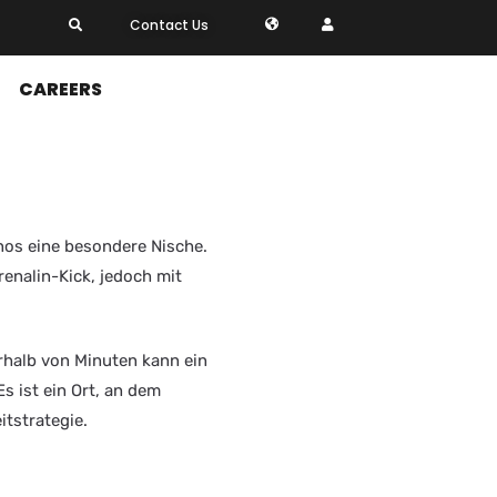
Contact Us
CAREERS
inos eine besondere Nische.
renalin-Kick, jedoch mit
rhalb von Minuten kann ein
 ist ein Ort, an dem
itstrategie.