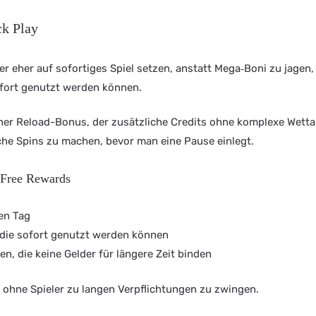
ck Play
r eher auf sofortiges Spiel setzen, anstatt Mega‑Boni zu jagen
ofort genutzt werden können.
leiner Reload-Bonus, der zusätzliche Credits ohne komplexe Wet
iche Spins zu machen, bevor man eine Pause einlegt.
‑Free Rewards
den Tag
 die sofort genutzt werden können
, die keine Gelder für längere Zeit binden
, ohne Spieler zu langen Verpflichtungen zu zwingen.