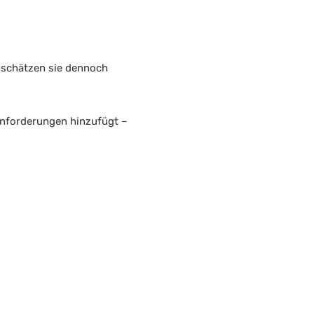
, schätzen sie dennoch
tanforderungen hinzufügt –