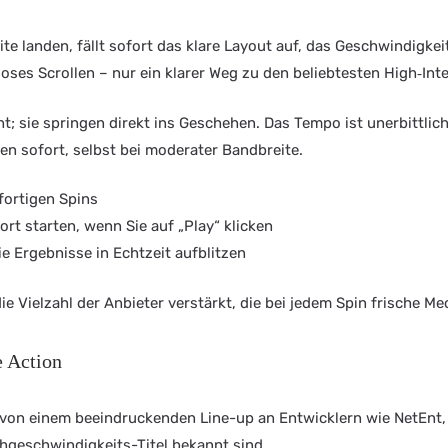
te landen, fällt sofort das klare Layout auf, das Geschwindigkeit 
ses Scrollen – nur ein klarer Weg zu den beliebtesten High‑Inte
cht; sie springen direkt ins Geschehen. Das Tempo ist unerbittlich
en sofort, selbst bei moderater Bandbreite.
fortigen Spins
ort starten, wenn Sie auf „Play“ klicken
e Ergebnisse in Echtzeit aufblitzen
ie Vielzahl der Anbieter verstärkt, die bei jedem Spin frische M
e Action
 von einem beeindruckenden Line-up an Entwicklern wie NetEnt,
chgeschwindigkeits-Titel bekannt sind.